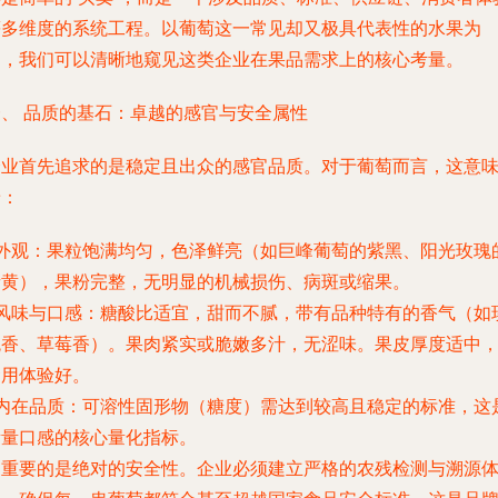
等多维度的系统工程。以葡萄这一常见却又极具代表性的水果为
例，我们可以清晰地窥见这类企业在果品需求上的核心考量。
一、 品质的基石：卓越的感官与安全属性
企业首先追求的是
稳定且出众的感官品质
。对于葡萄而言，这意
着：
外观
：果粒饱满均匀，色泽鲜亮（如巨峰葡萄的紫黑、阳光玫瑰
青黄），果粉完整，无明显的机械损伤、病斑或缩果。
风味与口感
：糖酸比适宜，甜而不腻，带有品种特有的香气（如
瑰香、草莓香）。果肉紧实或脆嫩多汁，无涩味。果皮厚度适中
食用体验好。
内在品质
：可溶性固形物（糖度）需达到较高且稳定的标准，这
衡量口感的核心量化指标。
更重要的是
绝对的安全性
。企业必须建立严格的农残检测与溯源