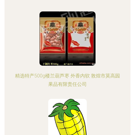
精选特产500g楼兰葫芦枣 外香内软 敦煌市莫高园
果品有限责任公司