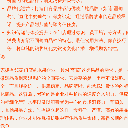
价值的特色品种，满足消费升级需求。
品牌化运营
：打造自有品牌或与优质产地品牌（如“新疆葡
萄”、“宣化牛奶葡萄”）深度绑定，通过品牌故事传递品质承
诺，提升产品附加值与顾客信任度。
知识传递与体验提升
：在门店通过标识、员工培训等方式，
消费者介绍不同葡萄品种的特点、最佳食用方法、保存技巧
等，将单纯的销售转化为饮食文化传播，增强顾客粘性。
结论
家拥有50家门店的水果企业，其对“葡萄”这类果品的需求，是一
从
微观品质
到
宏观系统
的全面要求。它需要的是一串串不仅好吃
安全，而且规格统一、供应稳定、品牌清晰、能承载消费体验的
准化商品。这背后，考验的是企业对种植端的深度介入能力、供
链的精细化管理水平以及以消费者为中心的市场洞察力。葡萄如
此，其他果品亦然。唯有建立起这样一套科学、严谨、高效的果
管理体系，企业才能在规模扩张中守住品质生命线，赢得长期的
场竞争。