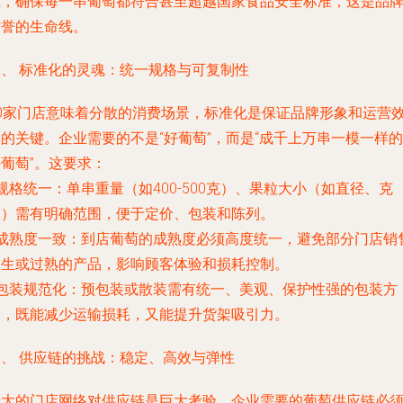
系，确保每一串葡萄都符合甚至超越国家食品安全标准，这是品
信誉的生命线。
二、 标准化的灵魂：统一规格与可复制性
50家门店意味着分散的消费场景，
标准化
是保证品牌形象和运营
的关键。企业需要的不是“好葡萄”，而是“成千上万串一模一样的
葡萄”。这要求：
规格统一
：单串重量（如400-500克）、果粒大小（如直径、克
重）需有明确范围，便于定价、包装和陈列。
成熟度一致
：到店葡萄的成熟度必须高度统一，避免部分门店销
过生或过熟的产品，影响顾客体验和损耗控制。
包装规范化
：预包装或散装需有统一、美观、保护性强的包装方
案，既能减少运输损耗，又能提升货架吸引力。
三、 供应链的挑战：稳定、高效与弹性
庞大的门店网络对供应链是巨大考验。企业需要的葡萄供应链必