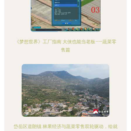
《梦想世界》工厂指南 大侠也能当老板——蔬菜零
售篇
岱岳区道朗镇 林果经济与蔬菜零售双轮驱动，绘就