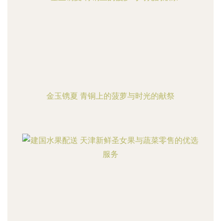
金玉镌夏 青铜上的菠萝与时光的献祭